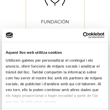
Sostenibilitat
FUNDACIÓN
FUNDACIÓN
Aquest lloc web utilitza cookies
Notícies
Utilitzem galetes per personalitzar el contingut i els
anuncis, oferir funcions de mitjans socials i analitzar el
trànsit del lloc. També compartim la informació sobre
Coneix les darreres notícies del Grup
com feu servir el nostre lloc amb els partners de mitjans
Ximenez
socials, de publicitat i d'anàlisis amb qui col·laborem. Al
Fundación Ximenez
seu torn, ells la poden combinar amb altres dades que
els hàgiu proporcionat o hagin recopilat a partir de l'ús
que heu fet dels seus serveis.
Uncategorized @ca