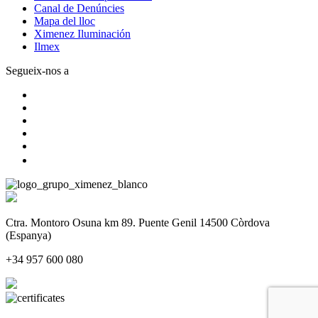
Canal de Denúncies
Mapa del lloc
Ximenez Iluminación
Ilmex
Segueix-nos a
Ctra. Montoro Osuna km 89. Puente Genil 14500 Còrdova
(Espanya)
+34 957 600 080