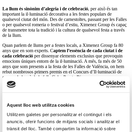
La llum és sinònim d’alegria i de celebració
, per això és tan
important la il·luminació decorativa a les festes populars de
qualsevol ciutat del món. Des de carnestoltes, passant per les Falles
o per qualsevol romeria o festival d’estiu, Ximenez Group és capaç
de transmetre tota la tradició i la cultura de qualsevol festa a través
de la llum.
Quan parlem de llums per a festes locals, a Ximenez Group fa 80
anys que en som experts. C
aptem l’essència de cada ciutat i de
cada celebració
per dissenyar elements exclusius que provoquin
emocions úniques entorn de la il·luminació. A més, fa més de 50
anys que som presents a la festa de les Falles de València, on hem
rebut nombrosos primers premis en el Concurs d’Il·luminació de
carrers de la mà de la falla Cuba-Puerto Rico.
Capturem l’essència de cada ciutat i la transformem en llum
Aquest lloc web utilitza cookies
Festes
locals
Utilitzem galetes per personalitzar el contingut i els
anuncis, oferir funcions de mitjans socials i analitzar el
L’essència i la cultura de cada festa portades a la
trànsit del lloc. També compartim la informació sobre
llum