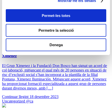
Mostrar-ne els detalls
El Grup Ximenez continua reforçant el seu equip amb la
incorporació de les dues primeres especialistes en assemblatge i
instal·lació d’enllumenat públic i estructures grans. Com a resultat, el
Grup Ximenez té ara el seu primer equip de dones per a la
Permet-les totes
instal·lació de l’enllumenat nadalenc. “La baixa presència de dones
en camps relacionats amb […]
Permetre la selecció
Continuar llegint
11 gener 2024
Uncategorized @ca
Denega
Persones en situació de risc d’exclusió social s’uneixen a
Ximenez
El Grup Ximenez i la Fundació Don Bosco han signat un acord de
col·laboració, mitjançant el qual més de 20 persones en situació de
risc d’exclusió social s’han incorporat a la plantilla de la filial
Pontana, Ximenez Iluminación. Mitjançant aquest acord, Ximenez
ha proporcionat formació especialitzada a aquest grup de persones
durant diversos mesos, amb […]
Continuar llegint
18 desembre 2023
Uncategorized @ca