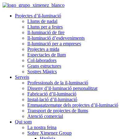
Projectes d’il-luminació
Llums de nadal
Llums per a festes
Il-luminació de fire
Il-luminació d’esdeveniments
Il-luminació per a empreses
Projectes a mida
Espectacles de llum
Col-laboradors
Grans estructures
Sostres Màgics
Serveis
Professionals de la il-luminació
Disseny d’il·luminació personalitzat
Fabricació d’il-luminació
Instal-lació d’il-luminació
Emmagatzematge dels projectes d’il-luminació
Transport de projectes de llums
Atenció comercial
Qui som
La nostra feina
Sobre Ximenez Group
Història