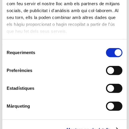
com feu servir el nostre lloc amb els partners de mitjans
Festival de Llum de Ginebra
socials, de publicitat i d'anàlisis amb qui col·laborem. Al
seu torn, ells la poden combinar amb altres dades que
Anar a projecte
els hàgiu proporcionat o hagin recopilat a partir de l'ús
que heu fet dels seus serveis.
Il·luminació de les Falles a València
Anar a projecte
Selecció
Requeriments
de
Llums de Carnestoltes
consentiment
Anar a projecte
Preferències
Noticias
Estadístiques
Coneix les darreres notícies del Grup Ximenez
Uncategorized @ca
Màrqueting
El Grup Ximenez incorpora un equip femení a la seva brigada