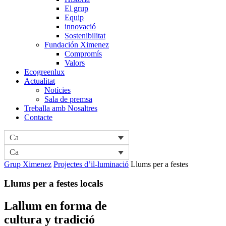
El grup
Equip
innovació
Sostenibilitat
Fundación Ximenez
Compromís
Valors
Ecogreenlux
Actualitat
Notícies
Sala de premsa
Treballa amb Nosaltres
Contacte
Ca
Ca
Grup Ximenez
Projectes d’il-luminació
Llums per a festes
Llums per a festes locals
Lallum en forma de
cultura
y
tradició