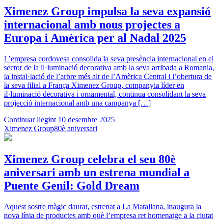
Ximenez Group impulsa la seva expansió
internacional amb nous projectes a
Europa i Amèrica per al Nadal 2025
L’empresa cordovesa consolida la seva presència internacional en el
sector de la il·luminació decorativa amb la seva arribada a Romania,
la instal·lació de l’arbre més alt de l’Amèrica Central i l’obertura de
la seva filial a França Ximenez Group, companyia líder en
il·luminació decorativa i ornamental, continua consolidant la seva
projecció internacional amb una campanya […]
Continuar llegint
10 desembre 2025
Ximenez Group
80è aniversari
Ximenez Group celebra el seu 80è
aniversari amb un estrena mundial a
Puente Genil: Gold Dream
Aquest sostre màgic daurat, estrenat a La Matallana, inaugura la
nova línia de productes amb què l’empresa ret homenatge a la ciutat