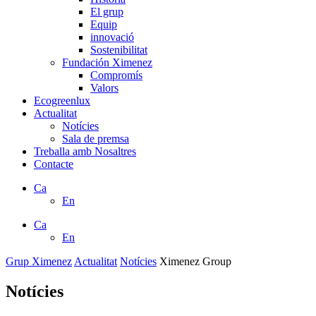
El grup
Equip
innovació
Sostenibilitat
Fundación Ximenez
Compromís
Valors
Ecogreenlux
Actualitat
Notícies
Sala de premsa
Treballa amb Nosaltres
Contacte
Ca
En
Ca
En
Grup Ximenez
Actualitat
Notícies
Ximenez Group
Notícies