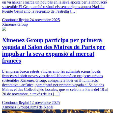
on va néixer i marca un nou pas en la seva aposta per la innovació
sostenible El Grup també reviurà els seus orígens aquest Nadal a
Puente Genil amb la recreació de l’estrella […]
Continuar llegint
24 novembre 2025
Ximenez Group
Ximenez Group participa per primera
vegada al Salon des Maires de París per
impulsar la seva expansió al mercat
francès
L’empresa busca estrets vincles amb les administracions locals
franceses i obrir noves vies de col·laboració en projectes urbans
sostenibles Ximenez Group, companyia líder en il·luminació
decorativa i artística, participarà per primera vegada al Salon des
Maires et des Collectivités Locales, que se celebra a París del 18 al
20 de novembre, a través de les […]
Continuar llegint
12 novembre 2025
Ximenez Group
Llums de Nadal