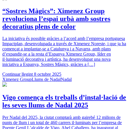
“Sostres Màgics”: Ximenez Group
revoluciona l’espai urbà amb sostres
decoratius plens de color
La iniciativa és possible gràcies a l’acord amb l’empresa portuguesa
Impactplan, desenvolupada a través de Ximenez Noreste, i que ja ha
començat a implantar-se a Catalunya i a Navarra, amb plans
d’expandir-se a la resta d’Espanya Ximenez Group, líder en
il·luminació decorativa i artística, ha desenvolupat una nova
iniciativa a Espanya, Sostres Màgics, gràcies a […]
Continuar llegint
8 octubre 2025
Ximenez Group
Llums de Nadal
Nadal
Vigo comença els treballs d’instal·lació de
les seves llums de Nadal 2025
Per Nadal del 2025, la ciutat comptarà amb gairebé 12 milions de
punts de llum i un total de 460 carrers il·luminats per l’empresa de
Puente Genil L’alcalde de Vigo, Abel Caballero, ha inaugurat al