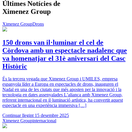
Últimes Notícies
de
Ximenez Group
Ximenez Group
Drons
150 drons van il·luminar el cel de
Còrdova amb un espectacle nadalenc que
va homenatjar el 31è aniversari del Casc
Històric
És la tercera vegada que Ximenez Group i UMILES, empresa
espanyola líder a Europa en espectacles de drons, inauguren el
Nadal en una de les ciutats que més aposten per la innovació i la
tecnologia en dates assenyalades L’aliança amb Ximenez Group,
referent internacional en il·luminació artística, ha convertit aquest
espectacle en una experiència immersiva […]
Continuar llegint
15 desembre 2025
Ximenez Group
internacional