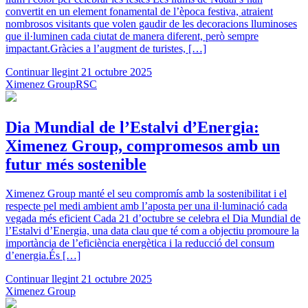
convertit en un element fonamental de l’època festiva, atraient
nombrosos visitants que volen gaudir de les decoracions lluminoses
que il·luminen cada ciutat de manera diferent, però sempre
impactant.Gràcies a l’augment de turistes, […]
Continuar llegint
21 octubre 2025
Ximenez Group
RSC
Dia Mundial de l’Estalvi d’Energia:
Ximenez Group, compromesos amb un
futur més sostenible
Ximenez Group manté el seu compromís amb la sostenibilitat i el
respecte pel medi ambient amb l’aposta per una il·luminació cada
vegada més eficient Cada 21 d’octubre se celebra el Dia Mundial de
l’Estalvi d’Energia, una data clau que té com a objectiu promoure la
importància de l’eficiència energètica i la reducció del consum
d’energia.És […]
Continuar llegint
21 octubre 2025
Ximenez Group