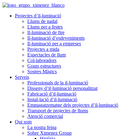
Projectes d’il-luminació
Llums de nadal
Llums per a festes
Il-luminació de fire
Il-luminació d’esdeveniments
Il-luminació per a empreses
Projectes a mida
Espectacles de llum
Col-laboradors
Grans estructures
Sostres Màgics
Serveis
Professionals de la il-luminació
Disseny d’il·luminació personalitzat
Fabricació d’il-luminació
Instal-lació d’il-luminació
Emmagatzematge dels projectes d’il-luminació
Transport de projectes de llums
Atenció comercial
Qui som
La nostra feina
Sobre Ximenez Group
Història