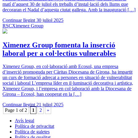
matí d’aquest 30 de juliol els treballs d’instal·lació dels llums que
decoraran el Nadal d’aquesta ciutat gallega. Amb la inauguració […]
Continuar llegint
30 juliol 2025
RSC
Ximenez Group
Ximenez Group fomenta la inserció
laboral per a col·lectius vulnerables
Ximenez Group, en col·laboració amb Ecosol, una empresa
d’inserció promoguda per Càritas Diocesana de Girona, ha impartit
un curs de formació adreçat a persones en situació de vulnerabilitat
social i laboral L’empresa líder en il·luminació decorativa i artística,
Ximenez Group, i l’empresa en col·laboració amb la Diocesana de
Girona – Ecosol, han cooperat en la […]
Continuar llegint
21 juliol 2025
Page 1 of 2
1
2
»
Avís legal
Política de privacitat
Política de galetes
Política de qualitat