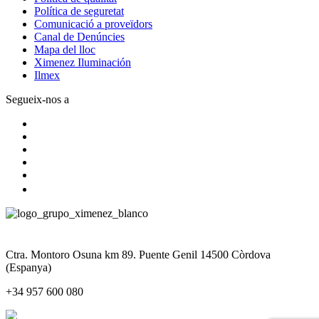
Política de seguretat
Comunicació a proveïdors
Canal de Denúncies
Mapa del lloc
Ximenez Iluminación
Ilmex
Segueix-nos a
Ctra. Montoro Osuna km 89. Puente Genil 14500 Còrdova
(Espanya)
+34 957 600 080