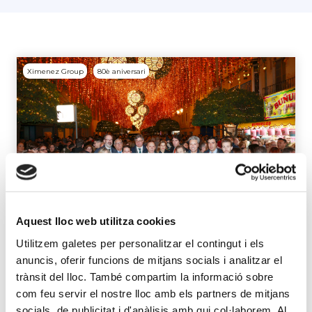
Ximenez Group
80è aniversari
Aquest lloc web utilitza cookies
Utilitzem galetes per personalitzar el contingut i els
Ximenez Group celebra el seu 80è
anuncis, oferir funcions de mitjans socials i analitzar el
aniversari amb un estrena
trànsit del lloc. També compartim la informació sobre
mundial a Puente Genil: Gold
com feu servir el nostre lloc amb els partners de mitjans
Dream
socials, de publicitat i d'anàlisis amb qui col·laborem. Al