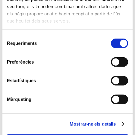
seu torn, ells la poden combinar amb altres dades que
Aquest sostre màgic daurat, estrenat a La
els hàgiu proporcionat o hagin recopilat a partir de l'ús
Matallana, inaugura la nova línia de productes amb
que heu fet dels seus serveis.
què l’empresa ret homenatge a la ciutat on va
néixer i marca un nou pas en la seva aposta per la
innovació sostenible El Grup també reviurà els
Selecció
seus orígens aquest Nadal a Puente Genil amb la
Requeriments
de
recreació de l’estrella […]
consentiment
Preferències
Continuar llegint
24 novembre 2025
Estadístiques
Màrqueting
Mostrar-ne els detalls